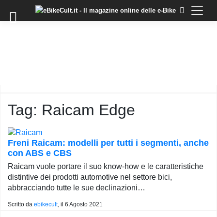
×
Skip
to
COMMUNITY
content
DOMANDE
EVENTI
STORIE
TRAINING
Tag:
Raicam Edge
TUTORIAL
LO
STAFF
Freni Raicam: modelli per tutti i segmenti, anche
DI
con ABS e CBS
EBIKECULT
Raicam vuole portare il suo know-how e le caratteristiche
CONTATTI
distintive dei prodotti automotive nel settore bici,
abbracciando tutte le sue declinazioni…
PRIVACY
POLICY
Scritto da
ebikecult
, il
6 Agosto 2021