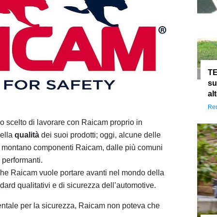
TE
su
al
Red
no scelto di lavorare con Raicam proprio in
ella
qualità
dei suoi prodotti; oggi, alcune delle
rade montano componenti Raicam, dalle più comuni
ù performanti.
che Raicam vuole portare avanti nel mondo della
ndard qualitativi e di sicurezza dell’automotive.
ntale per la sicurezza, Raicam non poteva che