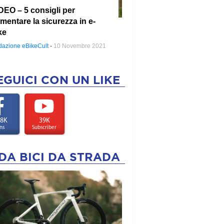
DEO – 5 consigli per
mentare la sicurezza in e-
ke
azione eBikeCult
-
10 Novembre 2021
EGUICI CON UN LIKE
.8K
39K
ns
Subscriber
DA BICI DA STRADA