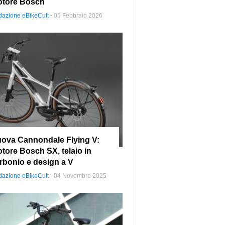
tore Bosch
azione eBikeCult
-
05 Febbraio 2026
ova Cannondale Flying V:
tore Bosch SX, telaio in
rbonio e design a V
azione eBikeCult
-
04 Novembre 2025