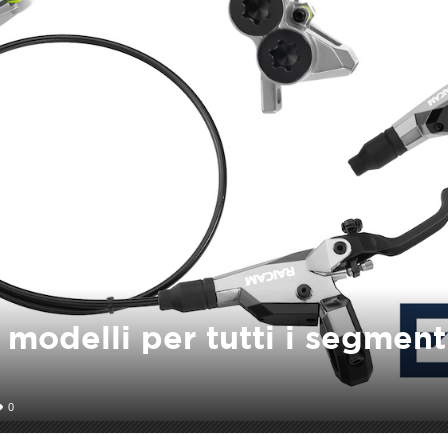
 modelli per tutti i segment
0