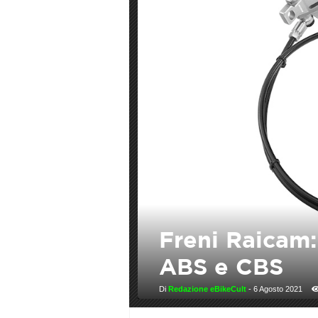
PRIVACY
POLICY
Freni Raicam:
ABS e CBS
Di
Redazione eBikeCult
-
6 Agosto 2021