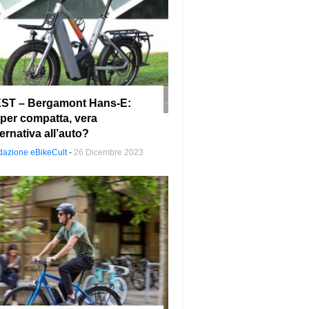
ST – Bergamont Hans-E:
per compatta, vera
ternativa all’auto?
azione eBikeCult
-
26 Dicembre 2023