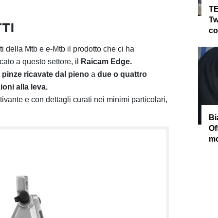
TE
Tw
TI
co
della Mtb e e-Mtb il prodotto che ci ha
ato a questo settore, il
Raicam Edge.
n
pinze ricavate dal pieno
a
due o quattro
oni alla leva.
vante e con dettagli curati nei minimi particolari,
Bi
Of
mo