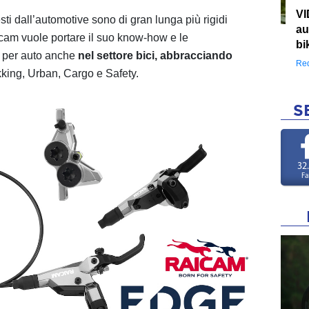
VI
ti dall’automotive sono di gran lunga più rigidi
au
Raicam vuole portare il suo know-how e le
bi
ti per auto anche
nel settore bici, abbracciando
Red
king, Urban, Cargo e Safety.
S
32
Fa