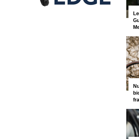
Le
Gu
Me
Nu
bi
fr