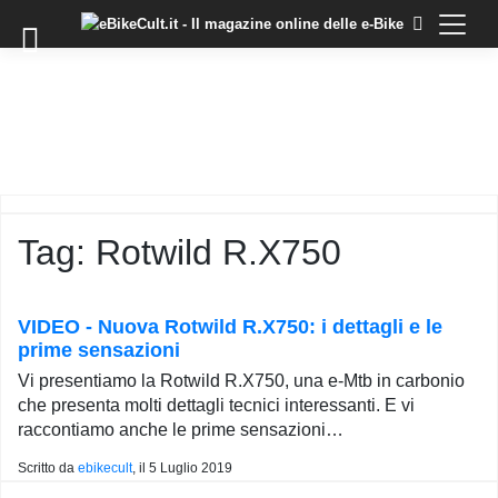
×
Skip
to
COMMUNITY
content
DOMANDE
EVENTI
STORIE
TRAINING
Tag:
Rotwild R.X750
TUTORIAL
LO
STAFF
VIDEO - Nuova Rotwild R.X750: i dettagli e le
DI
prime sensazioni
EBIKECULT
Vi presentiamo la Rotwild R.X750, una e-Mtb in carbonio
CONTATTI
che presenta molti dettagli tecnici interessanti. E vi
raccontiamo anche le prime sensazioni…
PRIVACY
POLICY
Scritto da
ebikecult
, il
5 Luglio 2019