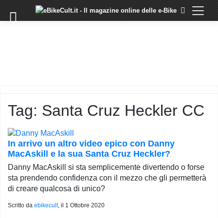
×
Skip
to
COMMUNITY
content
DOMANDE
EVENTI
STORIE
TRAINING
Tag:
Santa Cruz Heckler CC
TUTORIAL
LO
STAFF
In arrivo un altro video epico con Danny
DI
MacAskill e la sua Santa Cruz Heckler?
EBIKECULT
Danny MacAskill si sta semplicemente divertendo o forse
CONTATTI
sta prendendo confidenza con il mezzo che gli permetterà
di creare qualcosa di unico?
PRIVACY
POLICY
Scritto da
ebikecult
, il
1 Ottobre 2020