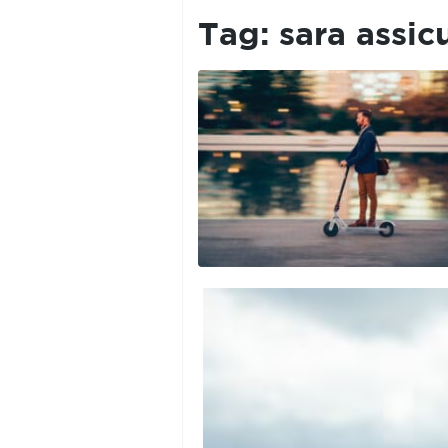
PRIVACY
POLICY
Tag:
sara assic