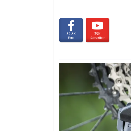
32.8K
39K
Fans
Subscriber