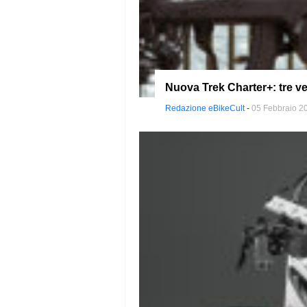
Nuova Trek Charter+: tre ve
Redazione eBikeCult
-
05 Febbraio 2