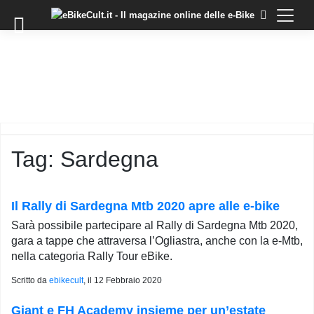
×
Skip
to
COMMUNITY
content
DOMANDE
EVENTI
STORIE
TRAINING
Tag:
Sardegna
TUTORIAL
LO
STAFF
Il Rally di Sardegna Mtb 2020 apre alle e-bike
DI
Sarà possibile partecipare al Rally di Sardegna Mtb 2020,
EBIKECULT
gara a tappe che attraversa l’Ogliastra, anche con la e-Mtb,
CONTATTI
nella categoria Rally Tour eBike.
PRIVACY
Scritto da
ebikecult
, il
12 Febbraio 2020
POLICY
Giant e FH Academy insieme per un’estate