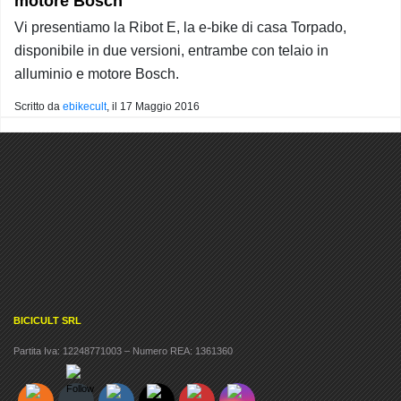
motore Bosch
Vi presentiamo la Ribot E, la e-bike di casa Torpado,
disponibile in due versioni, entrambe con telaio in
alluminio e motore Bosch.
Scritto da
ebikecult
, il
17 Maggio 2016
BICICULT SRL
Partita Iva: 12248771003 – Numero REA: 1361360