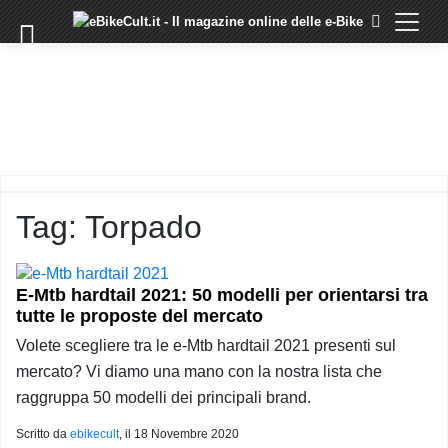
×
Skip
to
COMMUNITY
content
DOMANDE
EVENTI
STORIE
TRAINING
Tag:
Torpado
TUTORIAL
LO
STAFF
E-Mtb hardtail 2021: 50 modelli per orientarsi tra
DI
tutte le proposte del mercato
EBIKECULT
Volete scegliere tra le e-Mtb hardtail 2021 presenti sul
CONTATTI
mercato? Vi diamo una mano con la nostra lista che
PRIVACY
raggruppa 50 modelli dei principali brand.
POLICY
Scritto da
ebikecult
, il
18 Novembre 2020