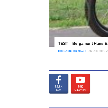
TEST – Bergamont Hans-E: s
Redazione eBikeCult
-
26 Dicembre 
32.8K
39K
Fans
Subscriber