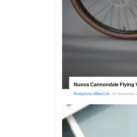
Nuova Cannondale Flying V:
Redazione eBikeCult
-
04 Novembre 