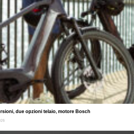
rsioni, due opzioni telaio, motore Bosch
026