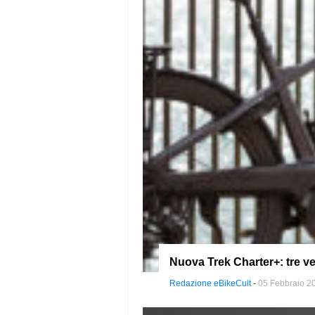
Nuova Trek Charter+: tre ve
Redazione eBikeCult
-
05 Febbraio 2