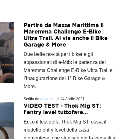
Partirà da Massa Marittima il
Maremma Challenge E-Bike
Ultra Trail. Al via anche il Bike
Garage & More
Due belle novità per i biker e gli
appassionati di e-Mtb: la partenza del
Maremma Challenge E-Bike Ultra Trail e
l’inaugurazione del 1° Bike Garage &
More.
Scritto da
ebikecult
, il
14 Aprile 2021
VIDEO TEST - Thok Mig ST:
l'entry level tuttofare...
Ecco il test della Thok Mig ST, ossia il
modello entry level della casa
piemontese, che stupisce per la versatilità