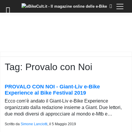
×
Skip
to
COMMUNITY
content
DOMANDE
EVENTI
STORIE
TRAINING
Tag:
Provalo con Noi
TUTORIAL
LO
STAFF
PROVALO CON NOI - Giant-Liv e-Bike
DI
Experience al Bike Festival 2019
EBIKECULT
Ecco com’è andato il Giant-Liv e-Bike Experience
CONTATTI
organizzato dalla redazione insieme a Giant. Due lettori,
due modi diversi di approcciare al mondo e-Mtb e…
PRIVACY
POLICY
Scritto da
Simone Lanciotti
, il
5 Maggio 2019