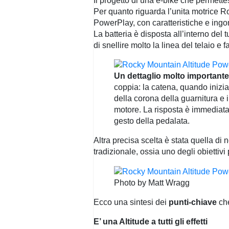
Il progetto di una e-bike che permette
Per quanto riguarda l’unita motrice Ro
PowerPlay, con caratteristiche e ingom
La batteria è disposta all’interno del
di snellire molto la linea del telaio e f
Un dettaglio molto important
coppia: la catena, quando inizia
della corona della guarnitura e 
motore. La risposta è immediata 
gesto della pedalata.
Altra precisa scelta è stata quella di
tradizionale, ossia uno degli obiettivi
Photo by Matt Wragg
Ecco una sintesi dei
punti-chiave
che
E’ una Altitude a tutti gli effetti