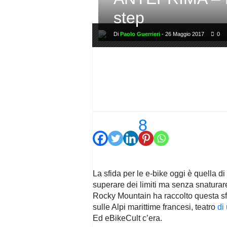
PRIVACY
POLICY
step
Di
Paolo Guerrieri
-
26 Maggio 2017
0
8
La sfida per le e-bike oggi è quella di
superare dei limiti ma senza snaturare 
Rocky Mountain ha raccolto questa sfi
sulle Alpi marittime francesi, teatro
di
Ed eBikeCult c’era.