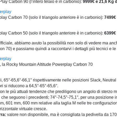
ay Carbon 90 (l’intero telaio è in carbonio):
9999€ e 21,6 Kg 
ay Carbon 70 (solo il triangolo anteriore è in carbonio):
7499€ 
ay Carbon 50 (solo il triangolo anteriore è in carbonio):
6399€ 
fficiale, abbiamo avuto la possibilità non solo di vedere ma an
on 70) e passiamo quindi a raccontarvi i dettagli più tecnici e le
ova, la Rocky Mountain Altitude Powerplay Carbon 70
ili, 65°-65,6°-66,1° rispettivamente nelle posizioni Slack, Neutral
ri si riducono a 64,5°-65°-65,6°.
 con le più attuali tendenze che prediligono un angolo di sterzo m
i che seguono i precedenti; 74°-74,5°-75,1°, per una posizione 
, 601 mm, 600 mm relative alla taglia M nelle tre configurazion
izzontale virtuale cresce.
rra:
valore non disponibile, ma è consigliata la pedivella da 1