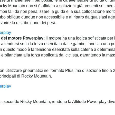
sse di mantenere il più possibile le caratteristiche di guida di u
cky Mountain non si è affidata a soluzioni già presenti sul merc
bri tali da non penalizzare la guida e la sua collocazione molto
 tubo obliquo dunque non accessibile e al riparo da qualsiasi ag
avorire la distribuzione dei pesi.
e del motore Powerplay:
il motore ha una logica sofisticata per
 a tendersi sotto la forza esercitata dalle gambe, innesca una p
in questo modo è la tensione esercitata sulla catena a determinar
e bilanciata alla forza applicata dal ciclista, garantendo la ma
 non utilizzare pneumatici nel formato Plus, ma di sezione fino a 
 principali di Rocky Mountain.
, secondo Rocky Mountain, rendono la Altitude Powerplay divers