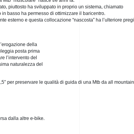
na Mtb “muscolare” nasce tre anni fa.
ato, piuttosto ha sviluppato in proprio un sistema, chiamato
 in basso ha permesso di ottimizzare il baricentro.
ente esterno e questa collocazione “nascosta” ha l’ulteriore preg
 l’erogazione della
uleggia posta prima
e l’intervento del
ssima naturalezza del
2,5″ per preservare le qualità di guida di una Mtb da all mountain
a dalla altre e-bike.