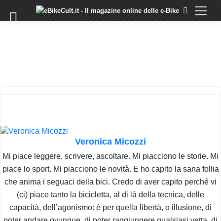
×
Skip
to
COMMUNITY
content
DOMANDE
EVENTI
STORIE
TRAINING
TUTORIAL
LO
STAFF
Veronica Micozzi
DI
Mi piace leggere, scrivere, ascoltare. Mi piacciono le storie. Mi
EBIKECULT
piace lo sport. Mi piacciono le novità. E ho capito la sana follia
CONTATTI
che anima i seguaci della bici. Credo di aver capito perché vi
PRIVACY
(ci) piace tanto la bicicletta, al di là della tecnica, delle
POLICY
capacità, dell’agonismo: è per quella libertà, o illusione, di
poter andare ovunque, di poter raggiungere qualsiasi vetta, di