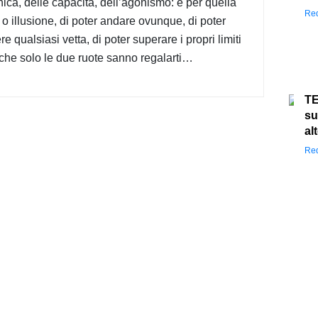
nica, delle capacità, dell’agonismo: è per quella
Red
, o illusione, di poter andare ovunque, di poter
e qualsiasi vetta, di poter superare i propri limiti
che solo le due ruote sanno regalarti…
TE
su
al
Red