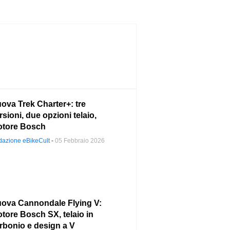
ova Trek Charter+: tre
rsioni, due opzioni telaio,
tore Bosch
azione eBikeCult
-
05 Febbraio 2026
ova Cannondale Flying V:
tore Bosch SX, telaio in
rbonio e design a V