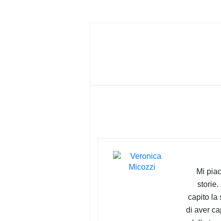
PRIVACY
POLICY
Mi piac
storie.
capito la
di aver cap