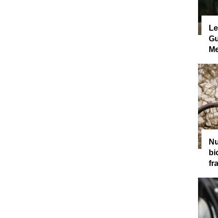
Le
Gu
Me
Nu
bi
fr