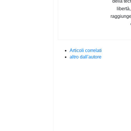
della tec
libertà
raggiunger
Articoli correlati
altro dall'autore