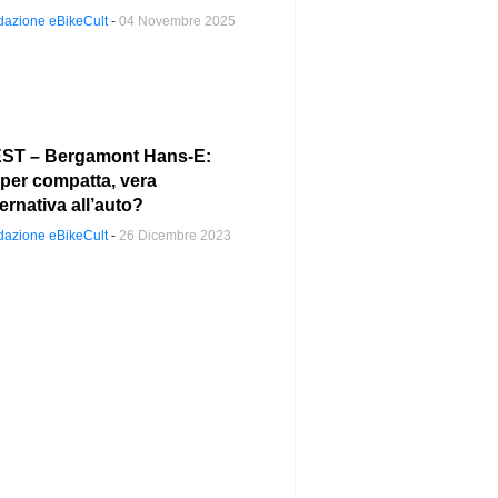
azione eBikeCult
-
04 Novembre 2025
ST – Bergamont Hans-E:
per compatta, vera
ternativa all’auto?
azione eBikeCult
-
26 Dicembre 2023