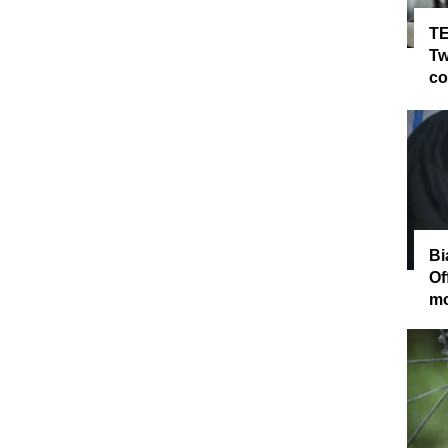
TE
Tw
co
Bi
Of
mo