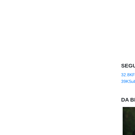
SEGU
32.8K
F
39K
Sub
DA B