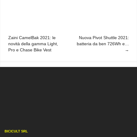
Navigazione
Zaini CamelBak 2021: le
Nuova Pivot Shuttle 2021:
novità della gamma Light,
batteria da ben 726Wh e…
articoli
Pro e Chase Bike Vest
BICICULT SRL