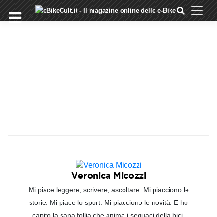
×
Skip
to
COMMUNITY
content
DOMANDE
EVENTI
STORIE
TRAINING
TUTORIAL
LO
STAFF
DI
EBIKECULT
CONTATTI
Veronica Micozzi
Mi piace leggere, scrivere, ascoltare. Mi piacciono le
PRIVACY
POLICY
storie. Mi piace lo sport. Mi piacciono le novità. E ho
capito la sana follia che anima i seguaci della bici.