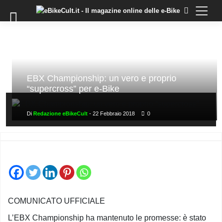
×
Skip
to
COMMUNITY
content
DOMANDE
EVENTI
STORIE
EBX Championship: un vero e proprio
“supercross” per e-Bike
TRAINING
TUTORIAL
Di
Redazione eBikeCult
-
22 Febbraio 2018
0
LO
STAFF
DI
EBIKECULT
CONTATTI
PRIVACY
COMUNICATO UFFICIALE
POLICY
L’EBX Championship ha mantenuto le promesse: è stato