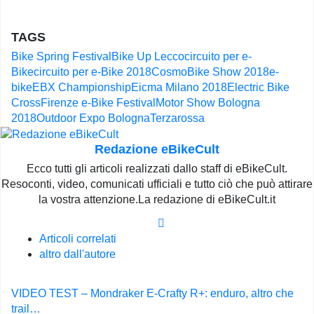
TAGS
Bike Spring Festival
Bike Up Lecco
circuito per e-
Bike
circuito per e-Bike 2018
CosmoBike Show 2018
e-
bike
EBX Championship
Eicma Milano 2018
Electric Bike
Cross
Firenze e-Bike Festival
Motor Show Bologna
2018
Outdoor Expo Bologna
Terzarossa
Redazione eBikeCult
Ecco tutti gli articoli realizzati dallo staff di eBikeCult.
Resoconti, video, comunicati ufficiali e tutto ciò che può attirare
la vostra attenzione.La redazione di eBikeCult.it
Articoli correlati
altro dall'autore
Navigazione
VIDEO TEST – Mondraker E-Crafty R+: enduro, altro che
articoli
trail…