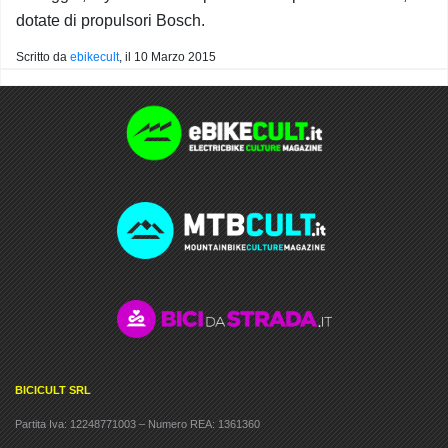
dotate di propulsori Bosch.
Scritto da
ebikecult
, il
10 Marzo 2015
BICICULT SRL
Partita Iva: 12248771003 – Numero REA: 1361360