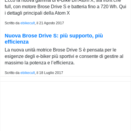
Ecco la nuova gamma di e-Bike Bh Atom X, sia front che
full, con motore Brose Drive S e batteria fino a 720 Wh. Qui
i dettagli principali della Atom X
Scritto da
ebikecult
, il
21 Agosto 2017
Nuova Brose Drive S: più supporto, più
efficienza
La nuova unità motrice Brose Drive S è pensata per le
esigenze degli e-biker più sportivi e consente di gestire al
massimo la potenza e l’efficienza.
Scritto da
ebikecult
, il
18 Luglio 2017