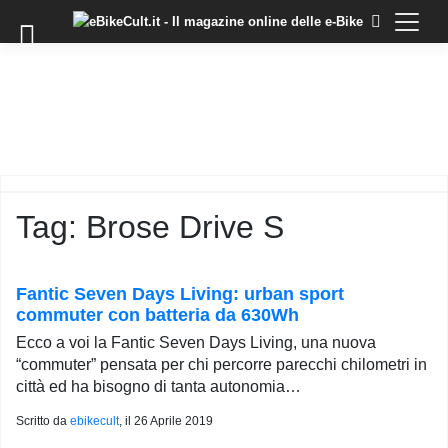
×
Skip
to
COMMUNITY
content
DOMANDE
EVENTI
STORIE
TRAINING
Tag:
Brose Drive S
TUTORIAL
LO
STAFF
Fantic Seven Days Living: urban sport
DI
commuter con batteria da 630Wh
EBIKECULT
Ecco a voi la Fantic Seven Days Living, una nuova
CONTATTI
“commuter” pensata per chi percorre parecchi chilometri in
città ed ha bisogno di tanta autonomia…
PRIVACY
POLICY
Scritto da
ebikecult
, il
26 Aprile 2019