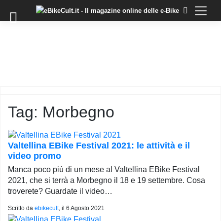
×
Skip
to
COMMUNITY
content
DOMANDE
EVENTI
STORIE
TRAINING
Tag:
Morbegno
TUTORIAL
LO
STAFF
Valtellina EBike Festival 2021: le attività e il
DI
video promo
EBIKECULT
Manca poco più di un mese al Valtellina EBike Festival
CONTATTI
2021, che si terrà a Morbegno il 18 e 19 settembre. Cosa
troverete? Guardate il video…
PRIVACY
POLICY
Scritto da
ebikecult
, il
6 Agosto 2021