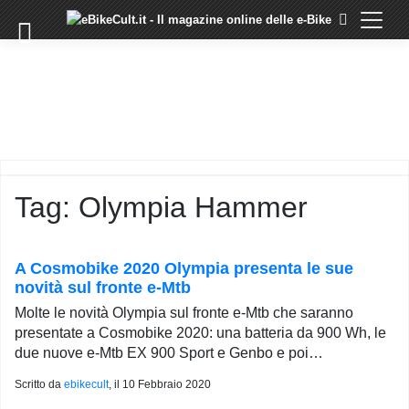
×
Skip
to
COMMUNITY
content
DOMANDE
EVENTI
STORIE
TRAINING
Tag:
Olympia Hammer
TUTORIAL
LO
STAFF
A Cosmobike 2020 Olympia presenta le sue
DI
novità sul fronte e-Mtb
EBIKECULT
Molte le novità Olympia sul fronte e-Mtb che saranno
CONTATTI
presentate a Cosmobike 2020: una batteria da 900 Wh, le
due nuove e-Mtb EX 900 Sport e Genbo e poi…
PRIVACY
POLICY
Scritto da
ebikecult
, il
10 Febbraio 2020