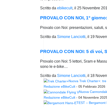
Scritto da
ebikecult
, il
25 Novembre 20
PROVALO CON NOI, 1º giorno: t
Provalo con Noi: presentazioni, saluti, s
Scritto da
Simone Lanciotti
, il
19 Novem
PROVALO CON NOI: 5 di voi, 
Provalo con Noi: 5 lettori, Sram e Mas
sono le e-bike…
Scritto da
Simone Lanciotti
, il
18 Novem
Nuova Trek Charter+: tre 
Redazione eBikeCult
-
05 Febbraio 2026
Nuova Cannondale 
Redazione eBikeCult
-
04 Novembre 202
TEST – Bergamont Ha