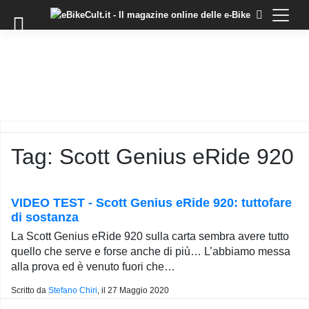
×
Skip
to
COMMUNITY
content
DOMANDE
EVENTI
STORIE
TRAINING
Tag:
Scott Genius eRide 920
TUTORIAL
LO
STAFF
VIDEO TEST - Scott Genius eRide 920: tuttofare
DI
di sostanza
EBIKECULT
La Scott Genius eRide 920 sulla carta sembra avere tutto
CONTATTI
quello che serve e forse anche di più… L’abbiamo messa
alla prova ed è venuto fuori che…
PRIVACY
POLICY
Scritto da
Stefano Chiri
, il
27 Maggio 2020