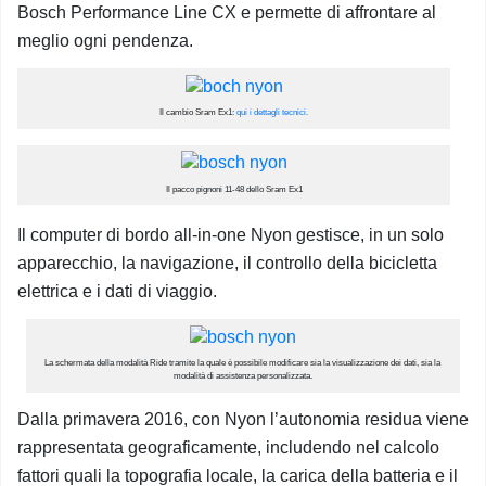
Bosch Performance Line CX e permette di affrontare al
meglio ogni pendenza.
Il cambio Sram Ex1:
qui i dettagli tecnici.
Il pacco pignoni 11-48 dello Sram Ex1
Il computer di bordo all-in-one Nyon gestisce, in un solo
apparecchio, la navigazione, il controllo della bicicletta
elettrica e i dati di viaggio.
La schermata della modalità Ride tramite la quale è possibile modificare sia la visualizzazione dei dati, sia la
modalità di assistenza personalizzata.
Dalla primavera 2016, con Nyon l’autonomia residua viene
rappresentata geograficamente, includendo nel calcolo
fattori quali la topografia locale, la carica della batteria e il