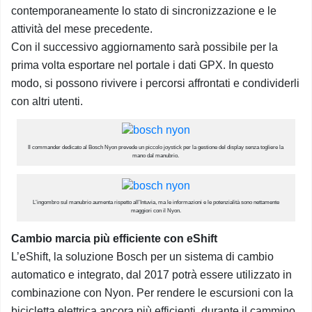
contemporaneamente lo stato di sincronizzazione e le
attività del mese precedente.
Con il successivo aggiornamento sarà possibile per la
prima volta esportare nel portale i dati GPX. In questo
modo, si possono rivivere i percorsi affrontati e condividerli
con altri utenti.
Il commander dedicato al Bosch Nyon prevede un piccolo joystick per la gestione del display senza togliere la
mano dal manubrio.
L’ingombro sul manubrio aumenta rispetto all’Intuvia, ma le informazioni e le potenzialità sono nettamente
maggiori con il Nyon.
Cambio marcia più efficiente con eShift
L’eShift, la soluzione Bosch per un sistema di cambio
automatico e integrato, dal 2017 potrà essere utilizzato in
combinazione con Nyon. Per rendere le escursioni con la
bicicletta elettrica ancora più efficienti, durante il cammino