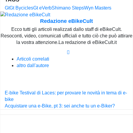
Gt
Gt Bycicles
Gt eVerb
Shimano Steps
Wyn Masters
Redazione eBikeCult
Ecco tutti gli articoli realizzati dallo staff di eBikeCult.
Resoconti, video, comunicati ufficiali e tutto ciò che può attirare
la vostra attenzione.La redazione di eBikeCult.it
Articoli correlati
altro dall'autore
Navigazione
E-bike Testival di Laces: per provare le novità in tema di e-
articoli
bike
Acquistare una e-Bike, pt 3: sei anche tu un e-Biker?