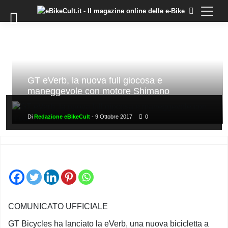
×
Skip
to
COMMUNITY
content
DOMANDE
EVENTI
STORIE
GT eVerb, la nuova full giocosa e
maneggevole con motore Shimano
TRAINING
TUTORIAL
Di
Redazione eBikeCult
-
9 Ottobre 2017
0
LO
STAFF
DI
EBIKECULT
CONTATTI
PRIVACY
COMUNICATO UFFICIALE
POLICY
GT Bicycles ha lanciato la eVerb, una nuova bicicletta a