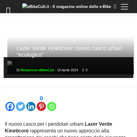
×
Skip
to
COMMUNITY
content
DOMANDE
EVENTI
STORIE
Lazer Verde Kineticore: nuovo casco urban
“ecologico”
TRAINING
TUTORIAL
Di
Redazione eBikeCult
-
15 Aprile 2024
0
LO
STAFF
DI
0
EBIKECULT
CONTATTI
PRIVACY
Il nuovo casco per i pendolari urbani
Lazer Verde
POLICY
Kineticore
rappresenta un nuovo approccio alla