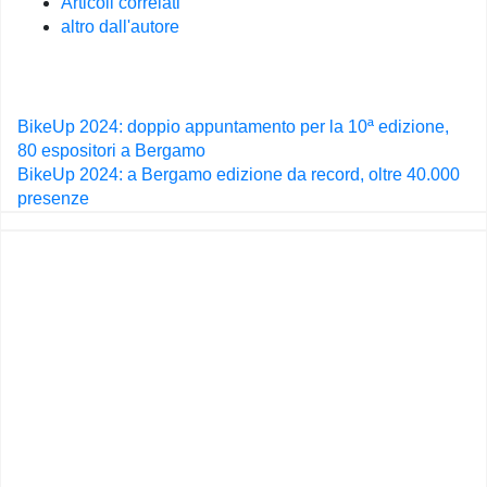
Articoli correlati
altro dall'autore
Navigazione
BikeUp 2024: doppio appuntamento per la 10ª edizione,
articoli
80 espositori a Bergamo
BikeUp 2024: a Bergamo edizione da record, oltre 40.000
presenze