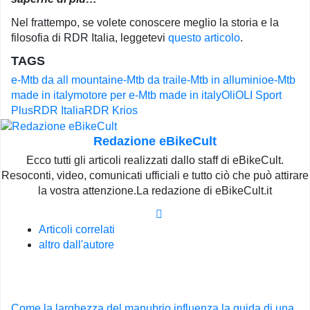
Nel frattempo, se volete conoscere meglio la storia e la
filosofia di RDR Italia, leggetevi
questo articolo
.
TAGS
e-Mtb da all mountain
e-Mtb da trail
e-Mtb in alluminio
e-Mtb
made in italy
motore per e-Mtb made in italy
Oli
OLI Sport
Plus
RDR Italia
RDR Krios
Redazione eBikeCult
Ecco tutti gli articoli realizzati dallo staff di eBikeCult.
Resoconti, video, comunicati ufficiali e tutto ciò che può attirare
la vostra attenzione.La redazione di eBikeCult.it
Articoli correlati
altro dall'autore
Navigazione
Come la larghezza del manubrio influenza la guida di una