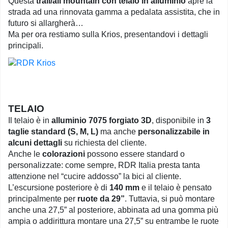
Questa
trail/all mountain con telaio in alluminio
apre la
strada ad una rinnovata gamma a pedalata assistita, che in
futuro si allargherà…
Ma per ora restiamo sulla Krios, presentandovi i dettagli
principali.
TELAIO
Il telaio è in
alluminio 7075 forgiato 3D
, disponibile in
3
taglie standard (S, M, L)
ma anche
personalizzabile in
alcuni dettagli
su richiesta del cliente.
Anche le
colorazioni
possono essere standard o
personalizzate: come sempre, RDR Italia presta tanta
attenzione nel “cucire addosso” la bici al cliente.
L’escursione posteriore è di
140 mm
e il telaio è pensato
principalmente per
ruote da 29”
. Tuttavia, si può montare
anche una 27,5” al posteriore, abbinata ad una gomma più
ampia o addirittura montare una 27,5” su entrambe le ruote