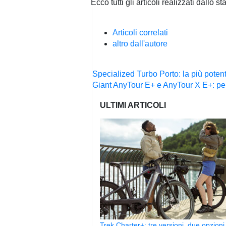
Ecco tutti gli articoli realizzati dallo 
Articoli correlati
altro dall'autore
Navigazione
Specialized Turbo Porto: la più poten
articoli
Giant AnyTour E+ e AnyTour X E+: per l
ULTIMI ARTICOLI
Trek Charter+: tre versioni, due opzioni 