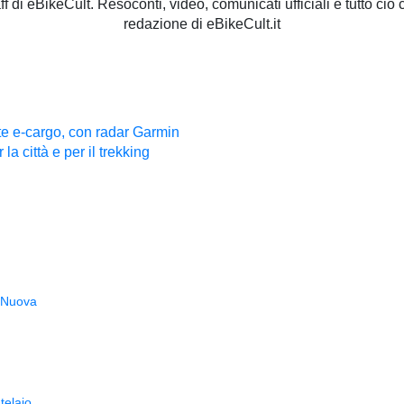
staff di eBikeCult. Resoconti, video, comunicati ufficiali e tutto ci
redazione di eBikeCult.it
te e-cargo, con radar Garmin
a città e per il trekking
Nuova
telaio,