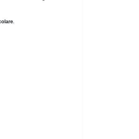
colare
.