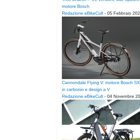
motore Bosch
Redazione eBikeCult
-
05 Febbraio 20
Cannondale Flying V: motore Bosch SX,
in carbonio e design a V
Redazione eBikeCult
-
04 Novembre 2