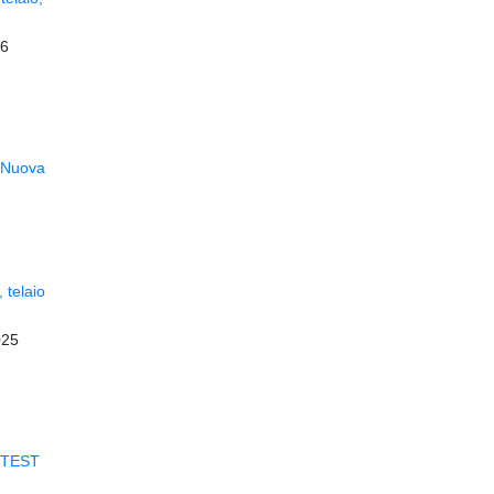
26
Nuova
 telaio
025
TEST