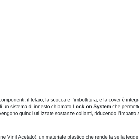
componenti: il telaio, la scocca e l’imbottitura, e la cover è integ
 di un sistema di innesto chiamato
Lock-on System
che permett
ngono quindi utilizzate sostanze collanti, riducendo l’impatto 
ene Vinil Acetato), un materiale plastico che rende la sella leg