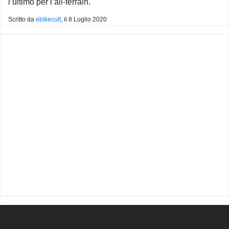
l’ultimo per l’all-terrain.
Scritto da
ebikecult
, il
8 Luglio 2020