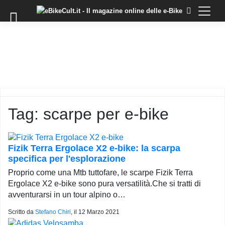
×
Skip
to
COMMUNITY
content
DOMANDE
EVENTI
STORIE
TRAINING
Tag:
scarpe per e-bike
TUTORIAL
LO
STAFF
Fizik Terra Ergolace X2 e-bike: la scarpa
DI
specifica per l'esplorazione
EBIKECULT
Proprio come una Mtb tuttofare, le scarpe Fizik Terra
CONTATTI
Ergolace X2 e-bike sono pura versatilità.Che si tratti di
avventurarsi in un tour alpino o…
PRIVACY
POLICY
Scritto da
Stefano Chiri
, il
12 Marzo 2021