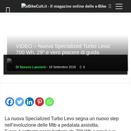
×
Skip
to
COMMUNITY
content
DOMANDE
EVENTI
STORIE
VIDEO – Nuova Specialized Turbo Levo:
700 Wh, 29″ e vero piacere di guida
TRAINING
TUTORIAL
Di
Simone Lanciotti
-
18 Settembre 2018
0
LO
STAFF
DI
EBIKECULT
CONTATTI
PRIVACY
La nuova Specialized Turbo Levo segna un nuovo step
POLICY
nell’evoluzione delle Mtb a pedalata assistita.