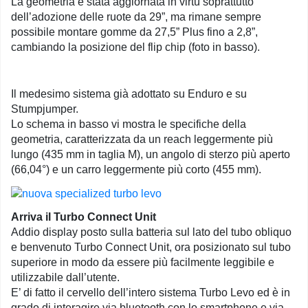
La geometria è stata aggiornata in virtù soprattutto
dell’adozione delle ruote da 29”, ma rimane sempre
possibile montare gomme da 27,5” Plus fino a 2,8”,
cambiando la posizione del flip chip (foto in basso).
Il medesimo sistema già adottato su Enduro e su
Stumpjumper.
Lo schema in basso vi mostra le specifiche della
geometria, caratterizzata da un reach leggermente più
lungo (435 mm in taglia M), un angolo di sterzo più aperto
(66,04°) e un carro leggermente più corto (455 mm).
Arriva il Turbo Connect Unit
Addio display posto sulla batteria sul lato del tubo obliquo
e benvenuto Turbo Connect Unit, ora posizionato sul tubo
superiore in modo da essere più facilmente leggibile e
utilizzabile dall’utente.
E’ di fatto il cervello dell’intero sistema Turbo Levo ed è in
grado di interagire via bluetooth con lo smartphone e via