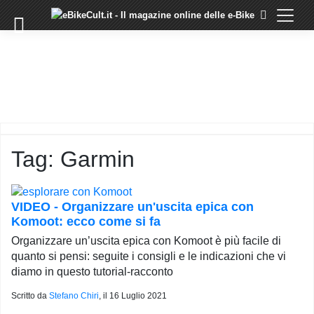
×
Skip
to
COMMUNITY
content
DOMANDE
EVENTI
STORIE
TRAINING
Tag:
Garmin
TUTORIAL
LO
STAFF
VIDEO - Organizzare un'uscita epica con
DI
Komoot: ecco come si fa
EBIKECULT
Organizzare un’uscita epica con Komoot è più facile di
CONTATTI
quanto si pensi: seguite i consigli e le indicazioni che vi
diamo in questo tutorial-racconto
PRIVACY
POLICY
Scritto da
Stefano Chiri
, il
16 Luglio 2021