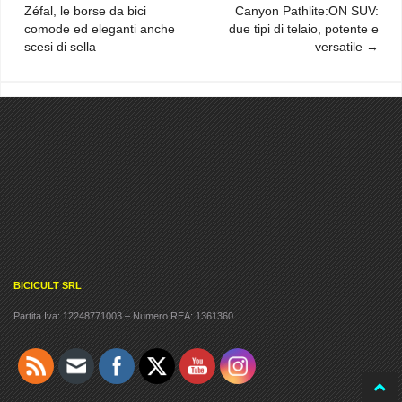
Navigazione
Zéfal, le borse da bici
Canyon Pathlite:ON SUV:
comode ed eleganti anche
due tipi di telaio, potente e
articoli
scesi di sella
versatile
BICICULT SRL
Partita Iva: 12248771003 – Numero REA: 1361360