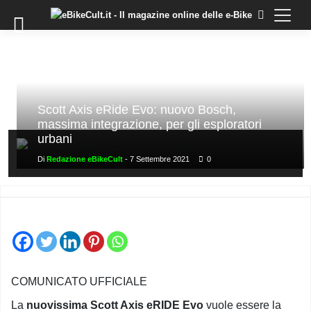
×
Skip
to
COMMUNITY
content
DOMANDE
EVENTI
STORIE
Scott Axis eRide Evo: nuovo Bosch,
massima integrazione, per gli esploratori
TRAINING
urbani
TUTORIAL
Di
Redazione eBikeCult
-
7 Settembre 2021
0
LO
STAFF
DI
EBIKECULT
CONTATTI
PRIVACY
COMUNICATO UFFICIALE
POLICY
La
nuovissima Scott Axis eRIDE Evo
vuole essere la