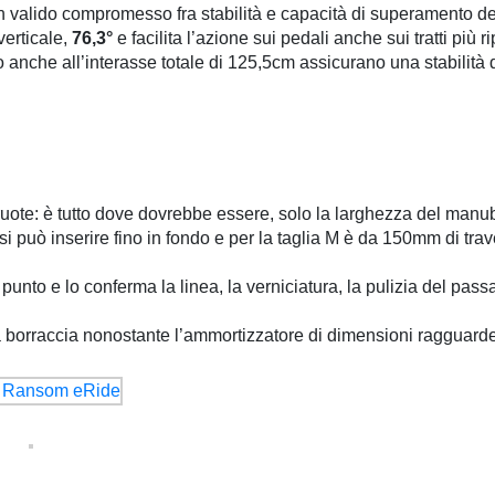
n valido compromesso fra stabilità e capacità di superamento deg
erticale,
76,3°
e facilita l’azione sui pedali anche sui tratti più ri
 anche all’interasse totale di 125,5cm assicurano una stabilità d
ruote: è tutto dove dovrebbe essere, solo la larghezza del man
si può inserire fino in fondo e per la taglia M è da 150mm di trav
punto e lo conferma la linea, la verniciatura, la pulizia del pass
la borraccia nonostante l’ammortizzatore di dimensioni ragguard