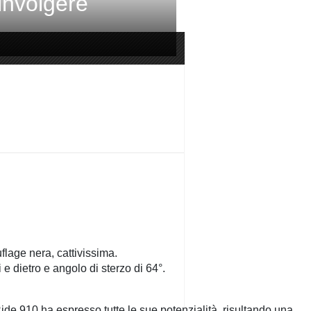
involgere
lage nera, cattivissima.
e dietro e angolo di sterzo di 64°.
ide 910 ha espresso tutte le sue potenzialità, risultando una