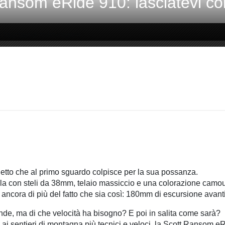
ansom eRide 910: lasciatevi co
tto che al primo sguardo colpisce per la sua possanza.
la con steli da 38mm, telaio massiccio e una colorazione camouf
 ancora di più del fatto che sia così: 180mm di escursione avanti 
de, ma di che velocità ha bisogno? E poi in salita come sarà?
ai sentieri di montagna più tecnici e veloci, la Scott Ransom eR