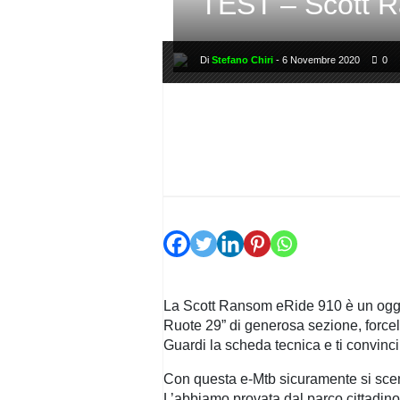
TEST – Scott R
PRIVACY
POLICY
Di
Stefano Chiri
-
6 Novembre 2020
0
La Scott Ransom eRide 910 è un ogge
Ruote 29” di generosa sezione, forcel
Guardi la scheda tecnica e ti convinci
Con questa e-Mtb sicuramente si scen
L’abbiamo provata dal parco cittadino 