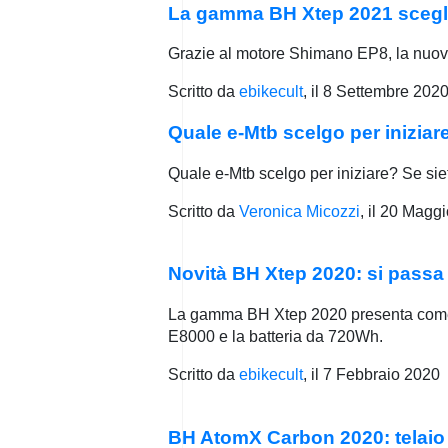
La gamma BH Xtep 2021 scegl
Grazie al motore Shimano EP8, la nuova
Scritto da
ebikecult
, il
8 Settembre 202
Quale e-Mtb scelgo per iniziar
Quale e-Mtb scelgo per iniziare? Se siet
Scritto da
Veronica Micozzi
, il
20 Maggi
Novità BH Xtep 2020: si passa 
La gamma BH Xtep 2020 presenta come pr
E8000 e la batteria da 720Wh.
Scritto da
ebikecult
, il
7 Febbraio 2020
BH AtomX Carbon 2020: telaio p