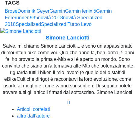
TAGS
Brose
Dominik Geyer
Garmin
Garmin fenix 5
Garmin
Forerunner 935
novità 2018
novità Specialized
2018
Specialized
Specialized Turbo Levo
Simone Lanciotti
Salve, mi chiamo Simone Lanciotti... e sono un appassionato
di mountain bike come voi. Qualche anno fa, beh, ormai 5 anni
fa, ho provato la prima e-Mtb e si è aperto un mondo. Sono
convinto che siano un'alternativa alle Mtb che potenzialmente
riguarda tutti i biker. Il mio lavoro (e quello dello staff di
eBikeCult che dirigo) è raccontarvi la loro evoluzione, come
usarle al meglio e come vanno sui sentieri. Di seguito potete
trovare tutti gli articoli firmati dal sottoscritto. Simone Lanciotti
Articoli correlati
altro dall'autore