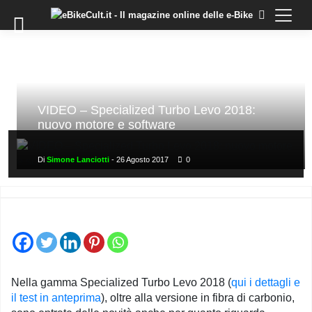
×
Skip
to
COMMUNITY
content
DOMANDE
EVENTI
STORIE
VIDEO – Specialized Turbo Levo 2018:
nuovo motore e software
TRAINING
TUTORIAL
Di
Simone Lanciotti
-
26 Agosto 2017
0
LO
STAFF
DI
EBIKECULT
CONTATTI
PRIVACY
Nella gamma Specialized Turbo Levo 2018 (
qui i dettagli e
POLICY
il test in anteprima
), oltre alla versione in fibra di carbonio,