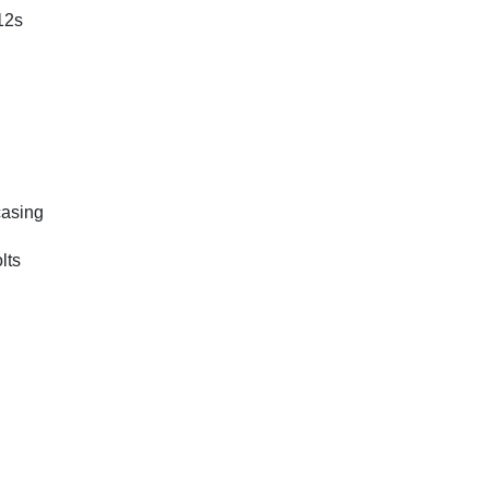
12s
asing
lts