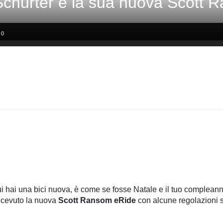
churter e la sua nuova Scott 
0
ui hai una bici nuova, è come se fosse Natale e il tuo compleann
icevuto la nuova
Scott Ransom eRide
con alcune regolazioni s