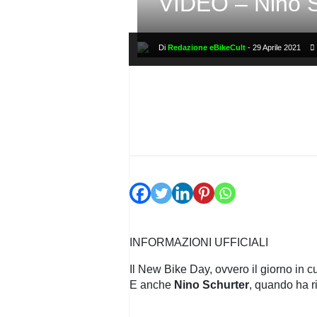
VIDEO – Nino S
PRIVACY
POLICY
Di
Redazione eBikeCult
-
29 Aprile 2021
INFORMAZIONI UFFICIALI
Il New Bike Day, ovvero il giorno in c
E anche
Nino Schurter
, quando ha r