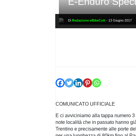
E-Enduro Specia
PRIVACY
POLICY
Di
Redazione eBikeCult
-
13 Giugno 2017
COMUNICATO UFFICIALE
E ci avviciniamo alla tappa numero 3 
note località che in passato hanno già
Trentino e precisamente alle porte de
per una lunghezza di 80km fino al Pa