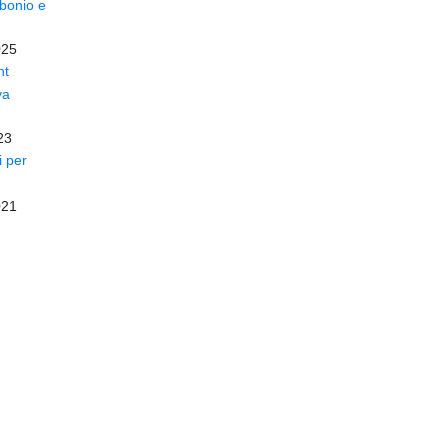
rbonio e
025
nt
va
23
i per
021