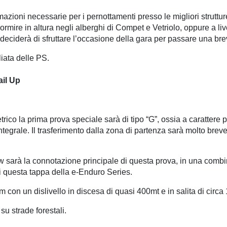
azioni necessarie per i pernottamenti presso le migliori struttur
dormire in altura negli alberghi di Compet e Vetriolo, oppure a li
i deciderà di sfruttare l’occasione della gara per passare una bre
iata delle PS.
ail Up
rico la prima prova speciale sarà di tipo “G”, ossia a carattere 
integrale. Il trasferimento dalla zona di partenza sarà molto bre
low sarà la connotazione principale di questa prova, in una combin
 di questa tappa della e-Enduro Series.
m con un dislivello in discesa di quasi 400mt e in salita di circa
su strade forestali.