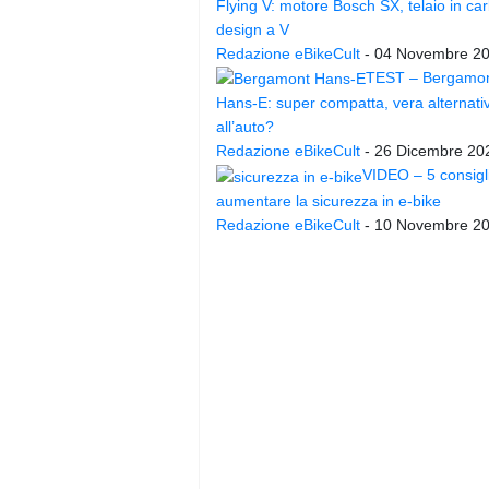
Flying V: motore Bosch SX, telaio in ca
design a V
Redazione eBikeCult
-
04 Novembre 2
TEST – Bergamo
Hans-E: super compatta, vera alternati
all’auto?
Redazione eBikeCult
-
26 Dicembre 20
VIDEO – 5 consigl
aumentare la sicurezza in e-bike
Redazione eBikeCult
-
10 Novembre 2