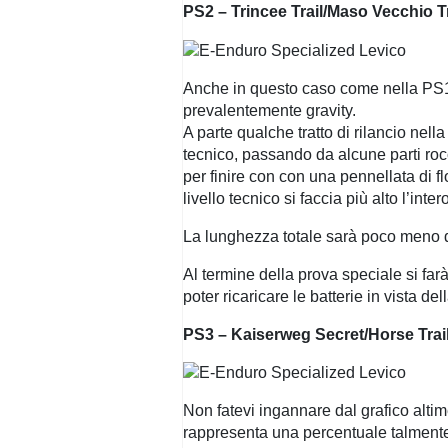
PS2 – Trincee Trail/Maso Vecchio Tr
Anche in questo caso come nella PS1 c
prevalentemente gravity.
A parte qualche tratto di rilancio nell
tecnico, passando da alcune parti rocc
per finire con con una pennellata di f
livello tecnico si faccia più alto l’in
La lunghezza totale sarà poco meno di 
Al termine della prova speciale si far
poter ricaricare le batterie in vista del
PS3 – Kaiserweg Secret/Horse Trai
Non fatevi ingannare dal grafico altim
rappresenta una percentuale talmente i