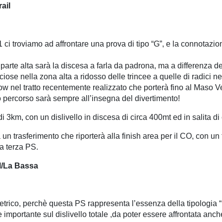
ail
i troviamo ad affrontare una prova di tipo “G”, e la connotazi
a parte alta sarà la discesa a farla da padrona, ma a differenza del
iose nella zona alta a ridosso delle trincee a quelle di radici ne
low nel tratto recentemente realizzato che porterà fino al Maso V
tero percorso sarà sempre all’insegna del divertimento!
3km, con un dislivello in discesa di circa 400mt ed in salita di 
à un trasferimento che riporterà alla finish area per il CO, con 
la terza PS.
l/La Bassa
etrico, perchè questa PS rappresenta l’essenza della tipologia “
mportante sul dislivello totale ,da poter essere affrontata anch