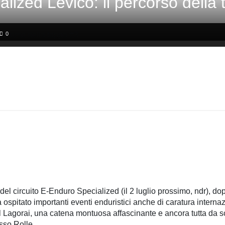
lized Levico: il percorso della
0
del circuito E-Enduro Specialized (il 2 luglio prossimo, ndr), d
 ospitato importanti eventi enduristici anche di caratura intern
l Lagorai, una catena montuosa affascinante e ancora tutta da s
sso Rolle.