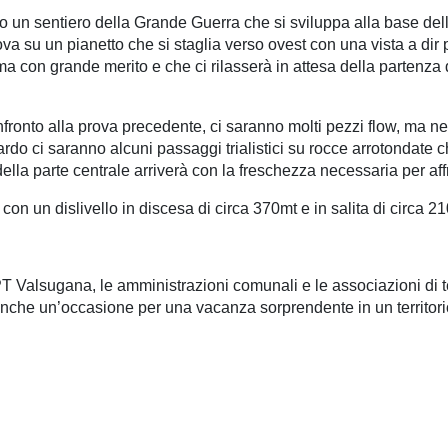
o un sentiero della Grande Guerra che si sviluppa alla base del
rova su un pianetto che si staglia verso ovest con una vista a dir
a con grande merito e che ci rilasserà in attesa della partenza 
nfronto alla prova precedente, ci saranno molti pezzi flow, ma nell
rdo ci saranno alcuni passaggi trialistici su rocce arrotondate c
 della parte centrale arriverà con la freschezza necessaria per aff
con un dislivello in discesa di circa 370mt e in salita di circa 2
alsugana, le amministrazioni comunali e le associazioni di ter
che un’occasione per una vacanza sorprendente in un territorio