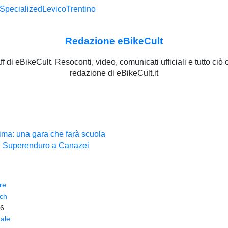
Specialized
Levico
Trentino
Redazione eBikeCult
staff di eBikeCult. Resoconti, video, comunicati ufficiali e tutto ci
redazione di eBikeCult.it
ima: una gara che farà scuola
 il Superenduro a Canazei
re
sch
26
ale