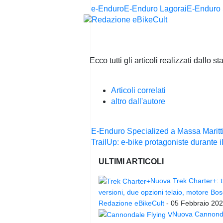
e-Enduro
E-Enduro Lagorai
E-Enduro 
Ecco tutti gli articoli realizzati dallo 
Articoli correlati
altro dall'autore
Navigazione
E-Enduro Specialized a Massa Maritt
articoli
TrailUp: e-bike protagoniste durante
ULTIMI ARTICOLI
Nuova Trek Charter+: t
versioni, due opzioni telaio, motore Bo
Redazione eBikeCult
-
05 Febbraio 20
Nuova Cannond