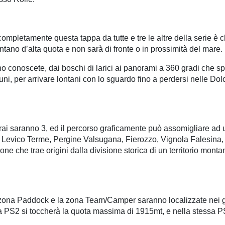
 completamente questa tappa da tutte e tre le altre della serie è 
ntano d’alta quota e non sarà di fronte o in prossimità del mare.
pino conoscete, dai boschi di larici ai panorami a 360 gradi che 
i, per arrivare lontani con lo sguardo fino a perdersi nelle Dolo
i saranno 3, ed il percorso graficamente può assomigliare ad un t
ali, Levico Terme, Pergine Valsugana, Fierozzo, Vignola Falesin
e che trae origini dalla divisione storica di un territorio mont
 zona Paddock e la zona Team/Camper saranno localizzate nei gra
la PS2 si toccherà la quota massima di 1915mt, e nella stessa P