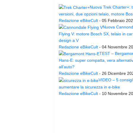
Nuova Trek Charter+: t
versioni, due opzioni telaio, motore Bo
Redazione eBikeCult
-
05 Febbraio 20
Nuova Cannond
Flying V: motore Bosch SX, telaio in ca
design a V
Redazione eBikeCult
-
04 Novembre 2
TEST – Bergamo
Hans-E: super compatta, vera alternati
all’auto?
Redazione eBikeCult
-
26 Dicembre 20
VIDEO – 5 consigl
aumentare la sicurezza in e-bike
Redazione eBikeCult
-
10 Novembre 2