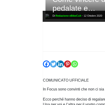
PRIVACY
POLICY
pedalate e…
Di
Redazione eBikeCult
-
12 Ottobre 2020
COMUNICATO UFFICIALE
In Focus sono convinti che non ci sia
Ecco perché hanno deciso di regalare 
Una per voi e l’altra per il vostro co