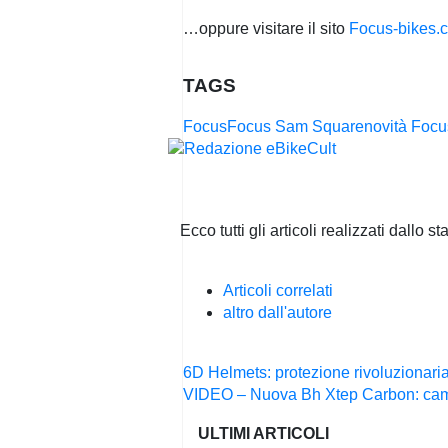
…oppure visitare il sito
Focus-bikes.
TAGS
Focus
Focus Sam Square
novità Foc
Ecco tutti gli articoli realizzati dallo 
Articoli correlati
altro dall'autore
Navigazione
6D Helmets: protezione rivoluzionari
articoli
VIDEO – Nuova Bh Xtep Carbon: cambi
ULTIMI ARTICOLI