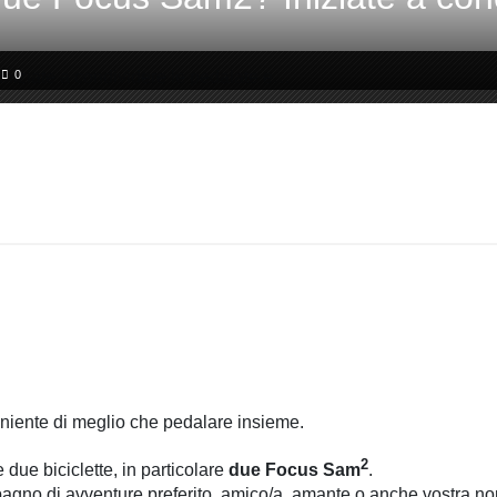
0
 niente di meglio che pedalare insieme.
2
due biciclette, in particolare
due Focus Sam
.
mpagno di avventure preferito, amico/a, amante o anche vostra non