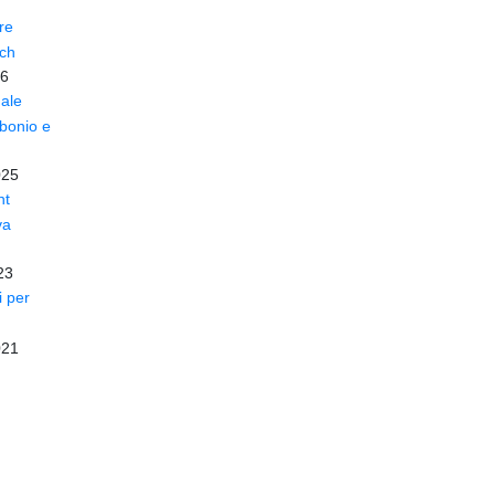
re
sch
26
ale
rbonio e
025
nt
va
23
i per
021