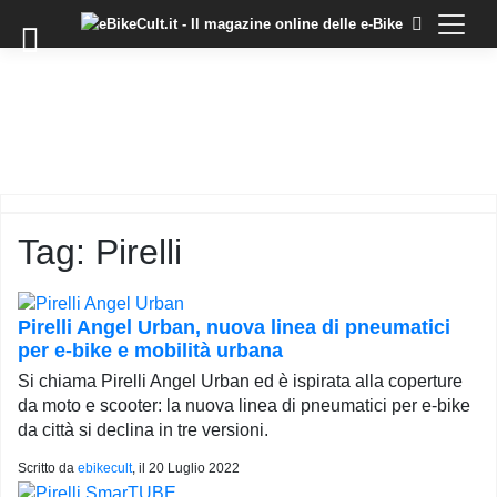
×
Skip
to
COMMUNITY
content
DOMANDE
EVENTI
STORIE
TRAINING
Tag:
Pirelli
TUTORIAL
LO
STAFF
Pirelli Angel Urban, nuova linea di pneumatici
DI
per e-bike e mobilità urbana
EBIKECULT
Si chiama Pirelli Angel Urban ed è ispirata alla coperture
CONTATTI
da moto e scooter: la nuova linea di pneumatici per e-bike
da città si declina in tre versioni.
PRIVACY
POLICY
Scritto da
ebikecult
, il
20 Luglio 2022