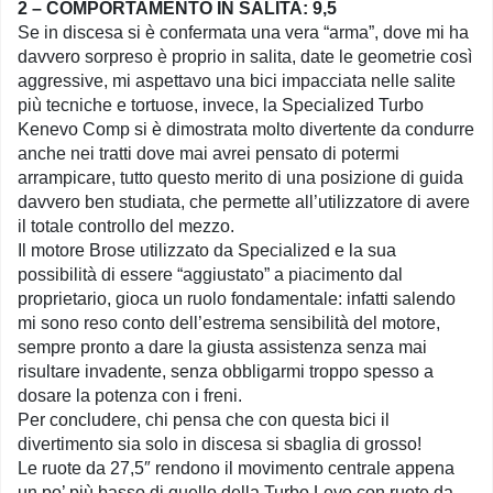
2 – COMPORTAMENTO IN SALITA: 9,5
Se in discesa si è confermata una vera “arma”, dove mi ha
davvero sorpreso è proprio in salita, date le geometrie così
aggressive, mi aspettavo una bici impacciata nelle salite
più tecniche e tortuose, invece, la Specialized Turbo
Kenevo Comp si è dimostrata molto divertente da condurre
anche nei tratti dove mai avrei pensato di potermi
arrampicare, tutto questo merito di una posizione di guida
davvero ben studiata, che permette all’utilizzatore di avere
il totale controllo del mezzo.
Il motore Brose utilizzato da Specialized e la sua
possibilità di essere “aggiustato” a piacimento dal
proprietario, gioca un ruolo fondamentale: infatti salendo
mi sono reso conto dell’estrema sensibilità del motore,
sempre pronto a dare la giusta assistenza senza mai
risultare invadente, senza obbligarmi troppo spesso a
dosare la potenza con i freni.
Per concludere, chi pensa che con questa bici il
divertimento sia solo in discesa si sbaglia di grosso!
Le ruote da 27,5″ rendono il movimento centrale appena
un po’ più basso di quello della Turbo Levo con ruote da