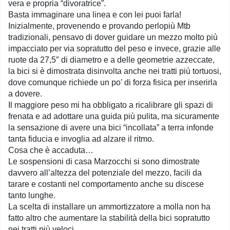
vera e propria “divoratrice”.
Basta immaginare una linea e con lei puoi farla!
Inizialmente, provenendo e provando perlopiù Mtb
tradizionali, pensavo di dover guidare un mezzo molto più
impacciato per via sopratutto del peso e invece, grazie alle
ruote da 27,5″ di diametro e a delle geometrie azzeccate,
la bici si è dimostrata disinvolta anche nei tratti più tortuosi,
dove comunque richiede un po’ di forza fisica per inserirla
a dovere.
Il maggiore peso mi ha obbligato a ricalibrare gli spazi di
frenata e ad adottare una guida più pulita, ma sicuramente
la sensazione di avere una bici “incollata” a terra infonde
tanta fiducia e invoglia ad alzare il ritmo.
Cosa che è accaduta…
Le sospensioni di casa Marzocchi si sono dimostrate
davvero all’altezza del potenziale del mezzo, facili da
tarare e costanti nel comportamento anche su discese
tanto lunghe.
La scelta di installare un ammortizzatore a molla non ha
fatto altro che aumentare la stabilità della bici sopratutto
nei tratti più veloci.