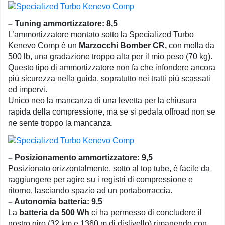
– Tuning ammortizzatore: 8,5
L’ammortizzatore montato sotto la Specialized Turbo
Kenevo Comp è un
Marzocchi Bomber CR,
con molla da
500 lb, una gradazione troppo alta per il mio peso (70 kg).
Questo tipo di ammortizzatore non fa che infondere ancora
più sicurezza nella guida, sopratutto nei tratti più scassati
ed impervi.
Unico neo la mancanza di una levetta per la chiusura
rapida della compressione, ma se si pedala offroad non se
ne sente troppo la mancanza.
– Posizionamento ammortizzatore: 9,5
Posizionato orizzontalmente, sotto al top tube, è facile da
raggiungere per agire su i registri di compressione e
ritorno, lasciando spazio ad un portaborraccia.
– Autonomia batteria: 9,5
La
batteria da 500 Wh
ci ha permesso di concludere il
nostro giro (32 km e 1360 m di dislivello) rimanendo con