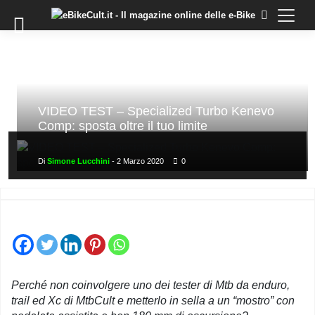
×
Skip
to
COMMUNITY
content
DOMANDE
EVENTI
STORIE
VIDEO TEST – Specialized Turbo Kenevo
Comp: sposta oltre il tuo limite
TRAINING
TUTORIAL
Di
Simone Lucchini
-
2 Marzo 2020
0
LO
STAFF
DI
EBIKECULT
CONTATTI
PRIVACY
Perché non coinvolgere uno dei tester di Mtb da enduro,
POLICY
trail ed Xc di MtbCult e metterlo in sella a un “mostro” con