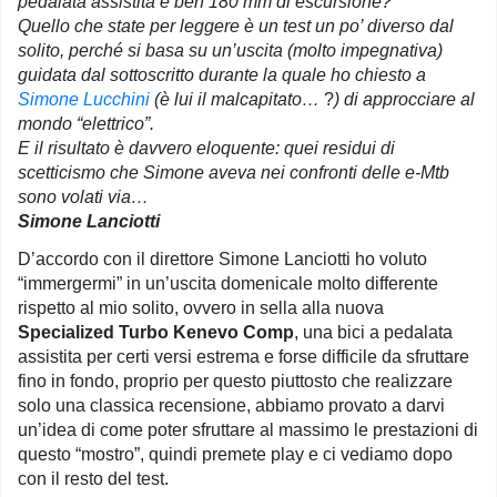
pedalata assistita e ben 180 mm di escursione?
Quello che state per leggere è un test un po’ diverso dal
solito, perché si basa su un’uscita (molto impegnativa)
guidata dal sottoscritto durante la quale ho chiesto a
Simone Lucchini
(è lui il malcapitato…
?
) di approcciare al
mondo “elettrico”.
E il risultato è davvero eloquente: quei residui di
scetticismo che Simone aveva nei confronti delle e-Mtb
sono volati via…
Simone Lanciotti
D’accordo con il direttore Simone Lanciotti ho voluto
“immergermi” in un’uscita domenicale molto differente
rispetto al mio solito, ovvero in sella alla nuova
Specialized Turbo Kenevo Comp
, una bici a pedalata
assistita per certi versi estrema e forse difficile da sfruttare
fino in fondo, proprio per questo piuttosto che realizzare
solo una classica recensione, abbiamo provato a darvi
un’idea di come poter sfruttare al massimo le prestazioni di
questo “mostro”, quindi premete play e ci vediamo dopo
con il resto del test.