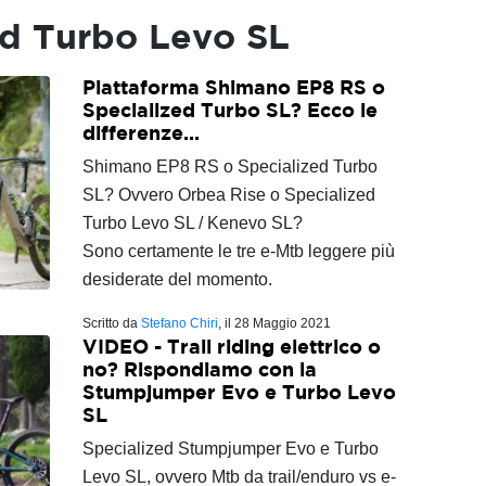
ed Turbo Levo SL
Piattaforma Shimano EP8 RS o
Specialized Turbo SL? Ecco le
differenze...
Shimano EP8 RS o Specialized Turbo
SL? Ovvero Orbea Rise o Specialized
Turbo Levo SL / Kenevo SL?
Sono certamente le tre e-Mtb leggere più
desiderate del momento.
Scritto da
Stefano Chiri
, il
28 Maggio 2021
VIDEO - Trail riding elettrico o
no? Rispondiamo con la
Stumpjumper Evo e Turbo Levo
SL
Specialized Stumpjumper Evo e Turbo
Levo SL, ovvero Mtb da trail/enduro vs e-