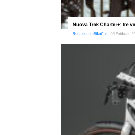
Nuova Trek Charter+: tre ve
Redazione eBikeCult
-
05 Febbraio 2