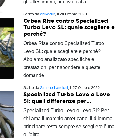
gli allestimenti, più rivolti alla…
Scritto da
ebikecult
, il
28 Ottobre 2020
Orbea Rise contro Specialized
Turbo Levo SL: quale scegliere e
perché?
Orbea Rise contro Specialized Turbo
Levo SL: quale scegliere e perché?
Abbiamo analizzato specifiche e
prestazioni per rispondere a queste
domande
Scritto da
Simone Lanciotti
, il
27 Ottobre 2020
Specialized Turbo Levo o Levo
Sl: quali differenze per…
Specialized Turbo Levo o Levo Sl? Per
chi ama il marchio americano, il dilemma
principare resta sempre se scegliere l’una
o l’altra…