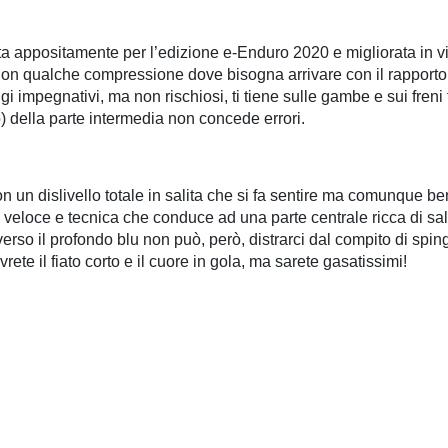
ta appositamente per l’edizione e-Enduro 2020 e migliorata in v
se non qualche compressione dove bisogna arrivare con il rapporto
i impegnativi, ma non rischiosi, ti tiene sulle gambe e sui freni f
o) della parte intermedia non concede errori.
un dislivello totale in salita che si fa sentire ma comunque ben
a veloce e tecnica che conduce ad una parte centrale ricca di sali
rso il profondo blu non può, però, distrarci dal compito di spinge
rete il fiato corto e il cuore in gola, ma sarete gasatissimi!