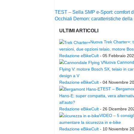
Navigazione
TEST – Sella SMP e-Sport: comfort d
articoli
Occhiali Demon: caratteristiche dell
ULTIMI ARTICOLI
Nuova Trek Charter+: t
versioni, due opzioni telaio, motore Bo
Redazione eBikeCult
-
05 Febbraio 20
Nuova Cannond
Flying V: motore Bosch SX, telaio in ca
design a V
Redazione eBikeCult
-
04 Novembre 2
TEST – Bergamo
Hans-E: super compatta, vera alternati
all’auto?
Redazione eBikeCult
-
26 Dicembre 20
VIDEO – 5 consigl
aumentare la sicurezza in e-bike
Redazione eBikeCult
-
10 Novembre 2