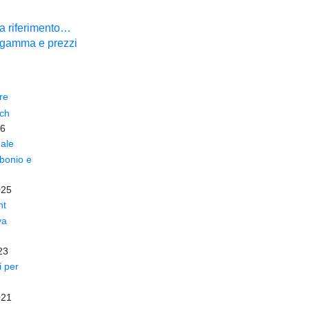
a riferimento…
a gamma e prezzi
re
sch
26
ale
rbonio e
025
nt
va
23
i per
021